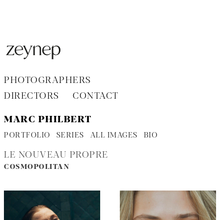
Aller
au
contenu
PHOTOGRAPHERS
DIRECTORS
CONTACT
MARC PHILBERT
PORTFOLIO
SERIES
ALL IMAGES
BIO
LE NOUVEAU PROPRE
COSMOPOLITAN