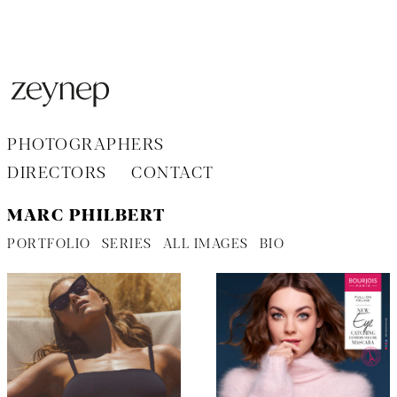
Aller
au
contenu
PHOTOGRAPHERS
DIRECTORS
CONTACT
MARC PHILBERT
PORTFOLIO
SERIES
ALL IMAGES
BIO